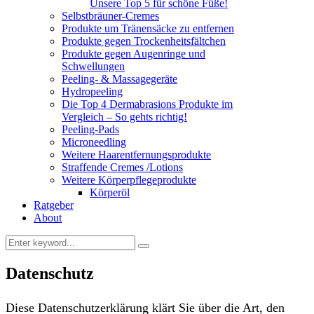
Unsere Top 5 für schöne Füße!
Selbstbräuner-Cremes
Produkte um Tränensäcke zu entfernen
Produkte gegen Trockenheitsfältchen
Produkte gegen Augenringe und
Schwellungen
Peeling- & Massagegeräte
Hydropeeling
Die Top 4 Dermabrasions Produkte im
Vergleich – So gehts richtig!
Peeling-Pads
Microneedling
Weitere Haarentfernungsprodukte
Straffende Cremes /Lotions
Weitere Körperpflegeprodukte
Körperöl
Ratgeber
About
Datenschutz
Diese Datenschutzerklärung klärt Sie über die Art, den