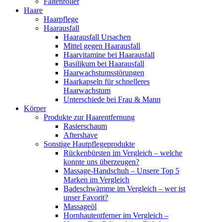
Faltenroller
Haare
Haarpflege
Haarausfall
Haarausfall Ursachen
Mittel gegen Haarausfall
Haarvitamine bei Haarausfall
Basilikum bei Haarausfall
Haarwachstumsstörungen
Haarkapseln für schnelleres
Haarwachstum
Unterschiede bei Frau & Mann
Körper
Produkte zur Haarentfernung
Rasierschaum
Aftershave
Sonstige Hautpflegeprodukte
Rückenbürsten im Vergleich – welche
konnte uns überzeugen?
Massage-Handschuh – Unsere Top 5
Marken im Vergleich
Badeschwämme im Vergleich – wer ist
unser Favorit?
Massageöl
Hornhautentferner im Vergleich –