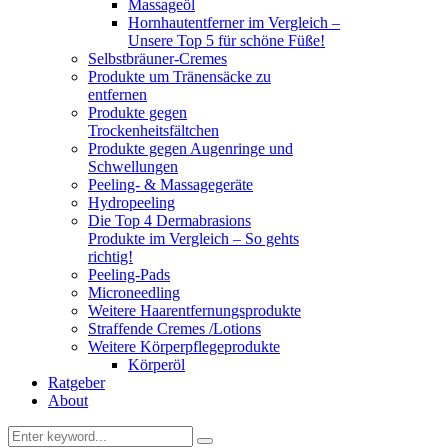
Massageöl
Hornhautentferner im Vergleich –
Unsere Top 5 für schöne Füße!
Selbstbräuner-Cremes
Produkte um Tränensäcke zu
entfernen
Produkte gegen
Trockenheitsfältchen
Produkte gegen Augenringe und
Schwellungen
Peeling- & Massagegeräte
Hydropeeling
Die Top 4 Dermabrasions
Produkte im Vergleich – So gehts
richtig!
Peeling-Pads
Microneedling
Weitere Haarentfernungsprodukte
Straffende Cremes /Lotions
Weitere Körperpflegeprodukte
Körperöl
Ratgeber
About