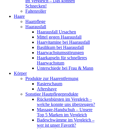
im Vergleich – Das können
Schnecken!
Faltenroller
Haare
Haarpflege
Haarausfall
Haarausfall Ursachen
Mittel gegen Haarausfall
Haarvitamine bei Haarausfall
Basilikum bei Haarausfall
Haarwachstumsstörungen
Haarkapseln für schnelleres
Haarwachstum
Unterschiede bei Frau & Mann
Körper
Produkte zur Haarentfernung
Rasierschaum
Aftershave
Sonstige Hautpflegeprodukte
Rückenbürsten im Vergleich –
welche konnte uns überzeugen?
Massage-Handschuh – Unsere
Top 5 Marken im Vergleich
Badeschwämme im Vergleich –
wer ist unser Favorit?