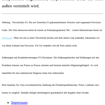
außen vermittelt wird.
Werbung / Verweislinks (*): Die mit Sternchen (*) gekennzeichneten Verweise sind sogenannte Provision-
Links. Die Seite derma-net-online.de nimmt an Partnerprogrammen Teil – weitere Informationen hierzu im
Impressum
. Wenn Sie auf so einen Verweislink klicken und über diesen Link einkaufen, bekommen wir
von Ihrem Einkauf eine Provision. Für Sie verändert sich der Preis jedoch nicht.
Erfahrungen und Kundenbewertungen (**) Disclaimer: Die Erfahrungsberichte und Erfahrungen mit den
Produkten können von Person zu Person variieren und besitzen keinerlei Allgemeingültigkeit. Es wird
empfohlen für eine medizinische Diagnose einen Arzt aufzusuchen.
Bitte beachten Sie: Eine zwischenzeitliche Änderung der Produktspezifikationen, Preise, Lieferzeit und -
kosten ist möglich. Deshalb erfolgen diesbezüglich grundsätzlich alle Angaben ohne Gewähr.
Impressum