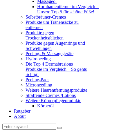
Massageöl
Hornhautentferner im Vergleich –
Unsere Top 5 für schöne Füße!
Selbstbräuner-Cremes
Produkte um Tränensäcke zu
entfernen
Produkte gegen
Trockenheitsfältchen
Produkte gegen Augenringe und
Schwellungen
Peeling- & Massagegeräte
Hydropeeling
Die Top 4 Dermabrasions
Produkte im Vergleich – So gehts
richtig!
Peeling-Pads
Microneedling
Weitere Haarentfernungsprodukte
Straffende Cremes /Lotions
Weitere Körperpflegeprodukte
Körperöl
Ratgeber
About