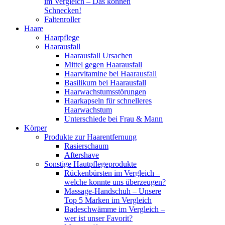
im Vergleich – Das können
Schnecken!
Faltenroller
Haare
Haarpflege
Haarausfall
Haarausfall Ursachen
Mittel gegen Haarausfall
Haarvitamine bei Haarausfall
Basilikum bei Haarausfall
Haarwachstumsstörungen
Haarkapseln für schnelleres
Haarwachstum
Unterschiede bei Frau & Mann
Körper
Produkte zur Haarentfernung
Rasierschaum
Aftershave
Sonstige Hautpflegeprodukte
Rückenbürsten im Vergleich –
welche konnte uns überzeugen?
Massage-Handschuh – Unsere
Top 5 Marken im Vergleich
Badeschwämme im Vergleich –
wer ist unser Favorit?