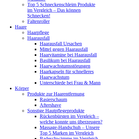
Top 5 Schneckenschleim Produkte
im Vergleich – Das können
Schnecken!
Faltenroller
Haare
Haarpflege
Haarausfall
Haarausfall Ursachen
Mittel gegen Haarausfall
Haarvitamine bei Haarausfall
Basilikum bei Haarausfall
Haarwachstumsstörungen
Haarkapseln für schnelleres
Haarwachstum
Unterschiede bei Frau & Mann
Körper
Produkte zur Haarentfernung
Rasierschaum
Aftershave
Sonstige Hautpflegeprodukte
Rückenbürsten im Vergleich –
welche konnte uns überzeugen?
Massage-Handschuh – Unsere
Top 5 Marken im Vergleich
Badeschwämme im Vergleich –