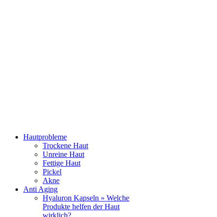
Hautprobleme
Trockene Haut
Unreine Haut
Fettige Haut
Pickel
Akne
Anti Aging
Hyaluron Kapseln » Welche
Produkte helfen der Haut
wirklich?