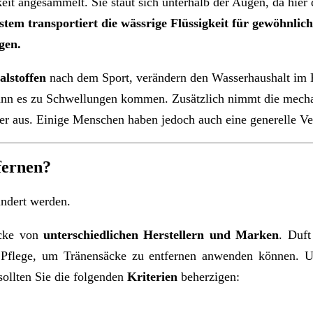
eit angesammelt. Sie staut sich unterhalb der Augen, da hier
stem
transportiert die wässrige Flüssigkeit für gewöhnlic
gen.
alstoffen
nach dem Sport, verändern den Wasserhaushalt im 
kann es zu Schwellungen kommen. Zusätzlich nimmt die mech
rker aus. Einige Menschen haben jedoch auch eine generelle V
fernen?
indert werden.
äcke von
unterschiedlichen Herstellern und Marken
. Duf
Pflege, um Tränensäcke zu entfernen anwenden können. Um
sollten Sie die folgenden
Kriterien
beherzigen: