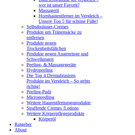
wer ist unser Favorit?
Massageöl
Hornhautentferner im Vergleich –
Unsere Top 5 für schöne Füße!
Selbstbräuner-Cremes
Produkte um Tränensäcke zu
entfernen
Produkte gegen
Trockenheitsfältchen
Produkte gegen Augenringe und
Schwellungen
Peeling- & Massagegeräte
Hydropeeling
Die Top 4 Dermabrasions
Produkte im Vergleich – So gehts
richtig!
Peeling-Pads
Microneedling
Weitere Haarentfernungsprodukte
Straffende Cremes /Lotions
Weitere Körperpflegeprodukte
Körperöl
Ratgeber
About