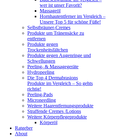
wer ist unser Favorit?
Massageöl
Hornhautentferner im Vergleich –
Unsere Top 5 für schöne Füße!
Selbstbräuner-Cremes
Produkte um Tränensäcke zu
entfernen
Produkte gegen
Trockenheitsfältchen
Produkte gegen Augenringe und
Schwellungen
Peeling- & Massagegeräte
Hydropeeling
Die Top 4 Dermabrasions
Produkte im Vergleich – So gehts
richtig!
Peeling-Pads
Microneedling
Weitere Haarentfernungsprodukte
Straffende Cremes /Lotions
Weitere Körperpflegeprodukte
Körperöl
Ratgeber
About