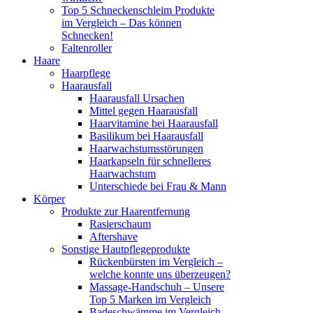
Top 5 Schneckenschleim Produkte
im Vergleich – Das können
Schnecken!
Faltenroller
Haare
Haarpflege
Haarausfall
Haarausfall Ursachen
Mittel gegen Haarausfall
Haarvitamine bei Haarausfall
Basilikum bei Haarausfall
Haarwachstumsstörungen
Haarkapseln für schnelleres
Haarwachstum
Unterschiede bei Frau & Mann
Körper
Produkte zur Haarentfernung
Rasierschaum
Aftershave
Sonstige Hautpflegeprodukte
Rückenbürsten im Vergleich –
welche konnte uns überzeugen?
Massage-Handschuh – Unsere
Top 5 Marken im Vergleich
Badeschwämme im Vergleich –