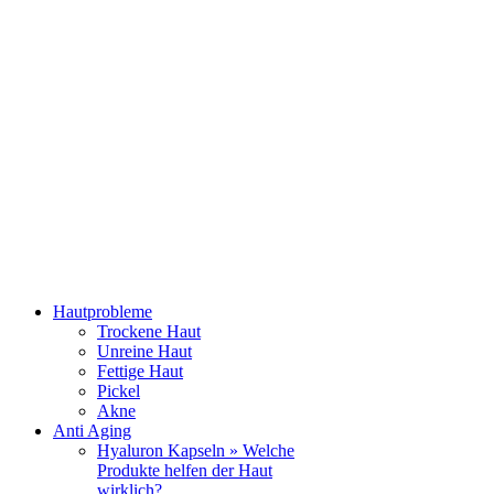
Hautprobleme
Trockene Haut
Unreine Haut
Fettige Haut
Pickel
Akne
Anti Aging
Hyaluron Kapseln » Welche
Produkte helfen der Haut
wirklich?