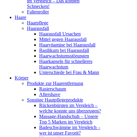
im Vergleich – Das können
Schnecken!
Faltenroller
Haare
Haarpflege
Haarausfall
Haarausfall Ursachen
Mittel gegen Haarausfall
Haarvitamine bei Haarausfall
Basilikum bei Haarausfall
Haarwachstumsstörungen
Haarkapseln für schnelleres
Haarwachstum
Unterschiede bei Frau & Mann
Körper
Produkte zur Haarentfernung
Rasierschaum
Aftershave
Sonstige Hautpflegeprodukte
Rückenbürsten im Vergleich –
welche konnte uns überzeugen?
Massage-Handschuh – Unsere
Top 5 Marken im Vergleich
Badeschwämme im Vergleich –
wer ist unser Favorit?