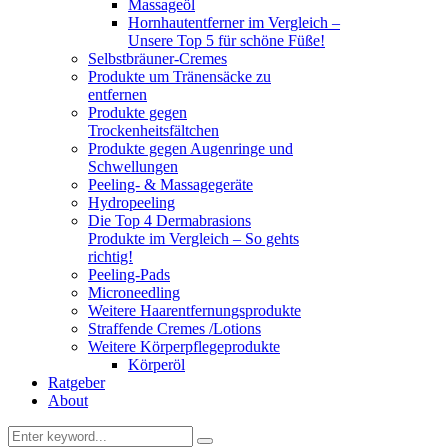
Massageöl
Hornhautentferner im Vergleich –
Unsere Top 5 für schöne Füße!
Selbstbräuner-Cremes
Produkte um Tränensäcke zu
entfernen
Produkte gegen
Trockenheitsfältchen
Produkte gegen Augenringe und
Schwellungen
Peeling- & Massagegeräte
Hydropeeling
Die Top 4 Dermabrasions
Produkte im Vergleich – So gehts
richtig!
Peeling-Pads
Microneedling
Weitere Haarentfernungsprodukte
Straffende Cremes /Lotions
Weitere Körperpflegeprodukte
Körperöl
Ratgeber
About