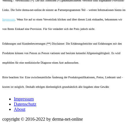
Werbung / Verweislinks (*): Die mit Sternchen (*) gekennzeichneten Verweise sind sogenannte Provision-
Links. Die Seite derma-net-online.de nimmt an Partnerprogrammen Teil – weitere Informationen hierzu im
Impressum
. Wenn Sie auf so einen Verweislink klicken und über diesen Link einkaufen, bekommen wir
von Ihrem Einkauf eine Provision. Für Sie verändert sich der Preis jedoch nicht.
Erfahrungen und Kundenbewertungen (**) Disclaimer: Die Erfahrungsberichte und Erfahrungen mit den
Produkten können von Person zu Person variieren und besitzen keinerlei Allgemeingültigkeit. Es wird
empfohlen für eine medizinische Diagnose einen Arzt aufzusuchen.
Bitte beachten Sie: Eine zwischenzeitliche Änderung der Produktspezifikationen, Preise, Lieferzeit und -
kosten ist möglich. Deshalb erfolgen diesbezüglich grundsätzlich alle Angaben ohne Gewähr.
Impressum
Datenschutz
About
copyright © 2016-2022 by derma-net-online