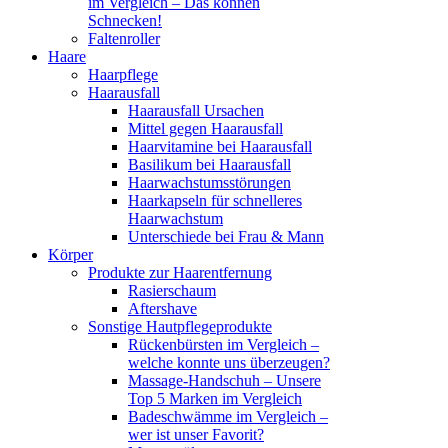
im Vergleich – Das können
Schnecken!
Faltenroller
Haare
Haarpflege
Haarausfall
Haarausfall Ursachen
Mittel gegen Haarausfall
Haarvitamine bei Haarausfall
Basilikum bei Haarausfall
Haarwachstumsstörungen
Haarkapseln für schnelleres
Haarwachstum
Unterschiede bei Frau & Mann
Körper
Produkte zur Haarentfernung
Rasierschaum
Aftershave
Sonstige Hautpflegeprodukte
Rückenbürsten im Vergleich –
welche konnte uns überzeugen?
Massage-Handschuh – Unsere
Top 5 Marken im Vergleich
Badeschwämme im Vergleich –
wer ist unser Favorit?