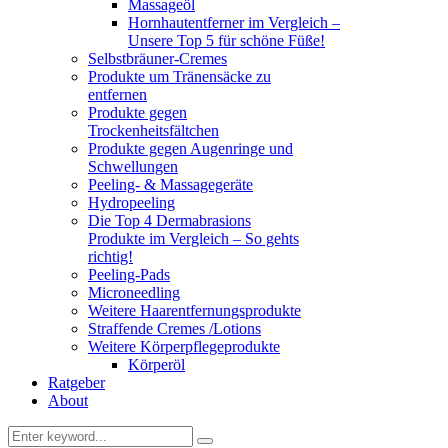
Massageöl
Hornhautentferner im Vergleich –
Unsere Top 5 für schöne Füße!
Selbstbräuner-Cremes
Produkte um Tränensäcke zu
entfernen
Produkte gegen
Trockenheitsfältchen
Produkte gegen Augenringe und
Schwellungen
Peeling- & Massagegeräte
Hydropeeling
Die Top 4 Dermabrasions
Produkte im Vergleich – So gehts
richtig!
Peeling-Pads
Microneedling
Weitere Haarentfernungsprodukte
Straffende Cremes /Lotions
Weitere Körperpflegeprodukte
Körperöl
Ratgeber
About