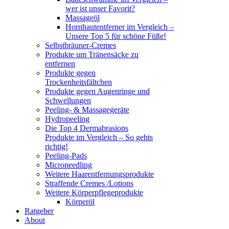
wer ist unser Favorit?
Massageöl
Hornhautentferner im Vergleich –
Unsere Top 5 für schöne Füße!
Selbstbräuner-Cremes
Produkte um Tränensäcke zu
entfernen
Produkte gegen
Trockenheitsfältchen
Produkte gegen Augenringe und
Schwellungen
Peeling- & Massagegeräte
Hydropeeling
Die Top 4 Dermabrasions
Produkte im Vergleich – So gehts
richtig!
Peeling-Pads
Microneedling
Weitere Haarentfernungsprodukte
Straffende Cremes /Lotions
Weitere Körperpflegeprodukte
Körperöl
Ratgeber
About