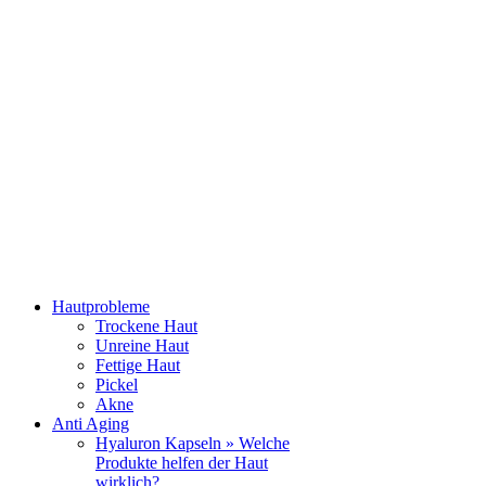
Hautprobleme
Trockene Haut
Unreine Haut
Fettige Haut
Pickel
Akne
Anti Aging
Hyaluron Kapseln » Welche
Produkte helfen der Haut
wirklich?