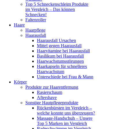
Top 5 Schneckenschleim Produkte
im Vergleich – Das können
Schnecken!
Faltenroller
Haare
Haarpflege
Haarausfall
Haarausfall Ursachen
Mittel gegen Haarausfall
Haarvitamine bei Haarausfall
Basilikum bei Haarausfall
Haarwachstumsstörungen
Haarkapseln für schnelleres
Haarwachstum
Unterschiede bei Frau & Mann
Körper
Produkte zur Haarentfernung
Rasierschaum
Aftershave
Sonstige Hautpflegeprodukte
Rückenbürsten im Vergleich –
welche konnte uns überzeugen?
Massage-Handschuh – Unsere
Top 5 Marken im Vergleich
Badeschwämme im Vergleich –