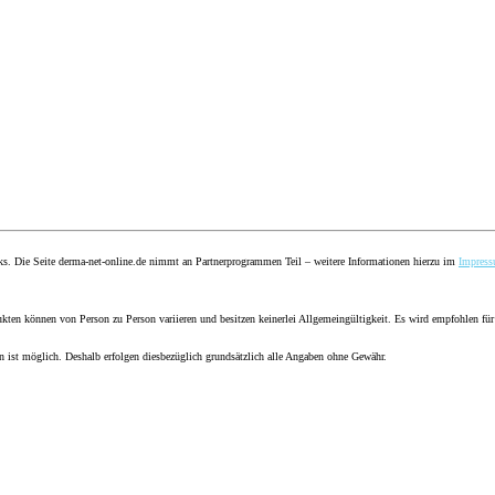
nks. Die Seite derma-net-online.de nimmt an Partnerprogrammen Teil – weitere Informationen hierzu im
Impres
ten können von Person zu Person variieren und besitzen keinerlei Allgemeingültigkeit. Es wird empfohlen für
en ist möglich. Deshalb erfolgen diesbezüglich grundsätzlich alle Angaben ohne Gewähr.