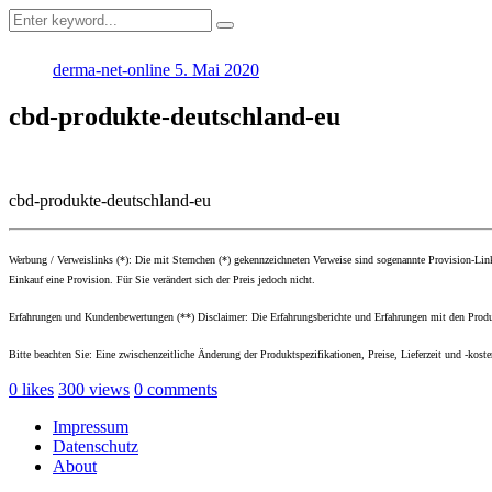
derma-net-online
5. Mai 2020
cbd-produkte-deutschland-eu
cbd-produkte-deutschland-eu
Werbung / Verweislinks (*): Die mit Sternchen (*) gekennzeichneten Verweise sind sogenannte Provision-Li
Einkauf eine Provision. Für Sie verändert sich der Preis jedoch nicht.
Erfahrungen und Kundenbewertungen (**) Disclaimer: Die Erfahrungsberichte und Erfahrungen mit den Produk
Bitte beachten Sie: Eine zwischenzeitliche Änderung der Produktspezifikationen, Preise, Lieferzeit und -kost
0
likes
300
views
0
comments
Impressum
Datenschutz
About