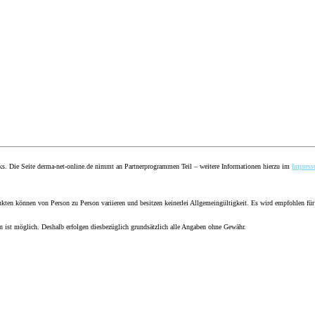
nks. Die Seite derma-net-online.de nimmt an Partnerprogrammen Teil – weitere Informationen hierzu im
Impres
ten können von Person zu Person variieren und besitzen keinerlei Allgemeingültigkeit. Es wird empfohlen für
en ist möglich. Deshalb erfolgen diesbezüglich grundsätzlich alle Angaben ohne Gewähr.