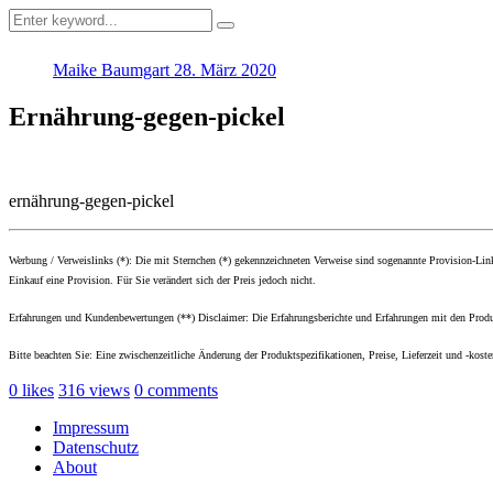
Maike Baumgart
28. März 2020
Ernährung-gegen-pickel
ernährung-gegen-pickel
Werbung / Verweislinks (*): Die mit Sternchen (*) gekennzeichneten Verweise sind sogenannte Provision-Li
Einkauf eine Provision. Für Sie verändert sich der Preis jedoch nicht.
Erfahrungen und Kundenbewertungen (**) Disclaimer: Die Erfahrungsberichte und Erfahrungen mit den Produk
Bitte beachten Sie: Eine zwischenzeitliche Änderung der Produktspezifikationen, Preise, Lieferzeit und -kost
0
likes
316
views
0
comments
Impressum
Datenschutz
About