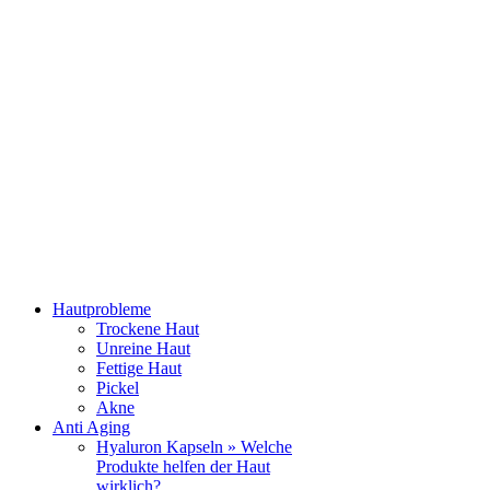
Hautprobleme
Trockene Haut
Unreine Haut
Fettige Haut
Pickel
Akne
Anti Aging
Hyaluron Kapseln » Welche
Produkte helfen der Haut
wirklich?