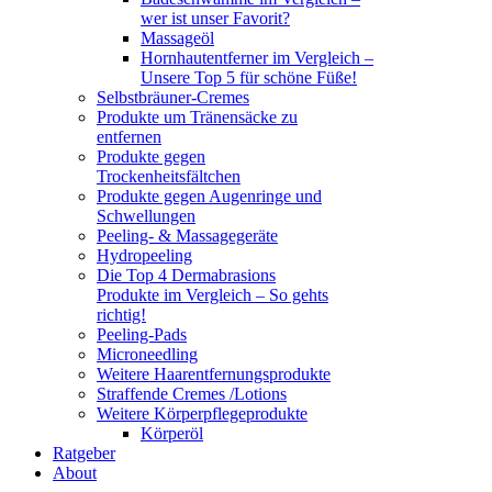
wer ist unser Favorit?
Massageöl
Hornhautentferner im Vergleich –
Unsere Top 5 für schöne Füße!
Selbstbräuner-Cremes
Produkte um Tränensäcke zu
entfernen
Produkte gegen
Trockenheitsfältchen
Produkte gegen Augenringe und
Schwellungen
Peeling- & Massagegeräte
Hydropeeling
Die Top 4 Dermabrasions
Produkte im Vergleich – So gehts
richtig!
Peeling-Pads
Microneedling
Weitere Haarentfernungsprodukte
Straffende Cremes /Lotions
Weitere Körperpflegeprodukte
Körperöl
Ratgeber
About