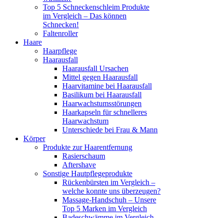
Top 5 Schneckenschleim Produkte
im Vergleich – Das können
Schnecken!
Faltenroller
Haare
Haarpflege
Haarausfall
Haarausfall Ursachen
Mittel gegen Haarausfall
Haarvitamine bei Haarausfall
Basilikum bei Haarausfall
Haarwachstumsstörungen
Haarkapseln für schnelleres
Haarwachstum
Unterschiede bei Frau & Mann
Körper
Produkte zur Haarentfernung
Rasierschaum
Aftershave
Sonstige Hautpflegeprodukte
Rückenbürsten im Vergleich –
welche konnte uns überzeugen?
Massage-Handschuh – Unsere
Top 5 Marken im Vergleich
Badeschwämme im Vergleich –