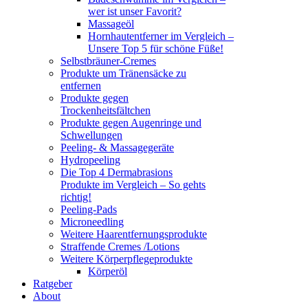
wer ist unser Favorit?
Massageöl
Hornhautentferner im Vergleich –
Unsere Top 5 für schöne Füße!
Selbstbräuner-Cremes
Produkte um Tränensäcke zu
entfernen
Produkte gegen
Trockenheitsfältchen
Produkte gegen Augenringe und
Schwellungen
Peeling- & Massagegeräte
Hydropeeling
Die Top 4 Dermabrasions
Produkte im Vergleich – So gehts
richtig!
Peeling-Pads
Microneedling
Weitere Haarentfernungsprodukte
Straffende Cremes /Lotions
Weitere Körperpflegeprodukte
Körperöl
Ratgeber
About