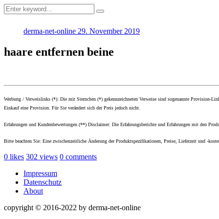
derma-net-online
29. November 2019
haare entfernen beine
Werbung / Verweislinks (*): Die mit Sternchen (*) gekennzeichneten Verweise sind sogenannte Provision-Li
Einkauf eine Provision. Für Sie verändert sich der Preis jedoch nicht.
Erfahrungen und Kundenbewertungen (**) Disclaimer: Die Erfahrungsberichte und Erfahrungen mit den Produk
Bitte beachten Sie: Eine zwischenzeitliche Änderung der Produktspezifikationen, Preise, Lieferzeit und -kost
0
likes
302
views
0
comments
Impressum
Datenschutz
About
copyright © 2016-2022 by derma-net-online