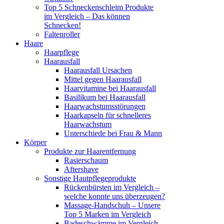
Top 5 Schneckenschleim Produkte
im Vergleich – Das können
Schnecken!
Faltenroller
Haare
Haarpflege
Haarausfall
Haarausfall Ursachen
Mittel gegen Haarausfall
Haarvitamine bei Haarausfall
Basilikum bei Haarausfall
Haarwachstumsstörungen
Haarkapseln für schnelleres
Haarwachstum
Unterschiede bei Frau & Mann
Körper
Produkte zur Haarentfernung
Rasierschaum
Aftershave
Sonstige Hautpflegeprodukte
Rückenbürsten im Vergleich –
welche konnte uns überzeugen?
Massage-Handschuh – Unsere
Top 5 Marken im Vergleich
Badeschwämme im Vergleich –