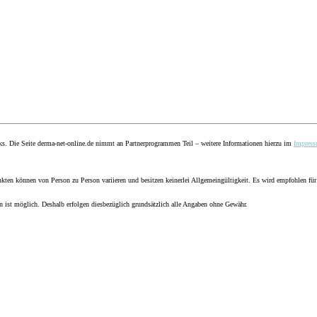
nks. Die Seite derma-net-online.de nimmt an Partnerprogrammen Teil – weitere Informationen hierzu im
Impres
ten können von Person zu Person variieren und besitzen keinerlei Allgemeingültigkeit. Es wird empfohlen für
en ist möglich. Deshalb erfolgen diesbezüglich grundsätzlich alle Angaben ohne Gewähr.