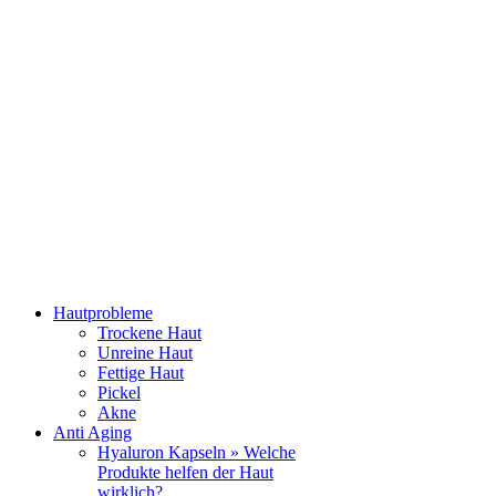
Hautprobleme
Trockene Haut
Unreine Haut
Fettige Haut
Pickel
Akne
Anti Aging
Hyaluron Kapseln » Welche
Produkte helfen der Haut
wirklich?