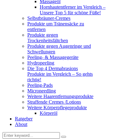
Massageöl
Hornhautentferner im Vergleich –
Unsere Top 5 für schöne Füße!
Selbstbräuner-Cremes
Produkte um Tränensäcke zu
entfernen
Produkte gegen
Trockenheitsfältchen
Produkte gegen Augenringe und
Schwellungen
Peeling- & Massagegeräte
Hydropeeling
Die Top 4 Dermabrasions
Produkte im Vergleich – So gehts
richtig!
Peeling-Pads
Microneedling
Weitere Haarentfernungsprodukte
Straffende Cremes /Lotions
Weitere Körperpflegeprodukte
Körperöl
Ratgeber
About