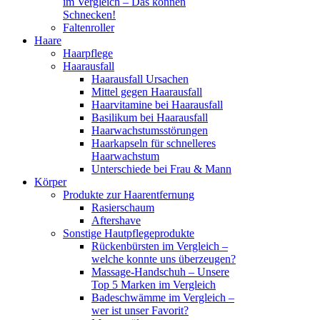
im Vergleich – Das können
Schnecken!
Faltenroller
Haare
Haarpflege
Haarausfall
Haarausfall Ursachen
Mittel gegen Haarausfall
Haarvitamine bei Haarausfall
Basilikum bei Haarausfall
Haarwachstumsstörungen
Haarkapseln für schnelleres
Haarwachstum
Unterschiede bei Frau & Mann
Körper
Produkte zur Haarentfernung
Rasierschaum
Aftershave
Sonstige Hautpflegeprodukte
Rückenbürsten im Vergleich –
welche konnte uns überzeugen?
Massage-Handschuh – Unsere
Top 5 Marken im Vergleich
Badeschwämme im Vergleich –
wer ist unser Favorit?