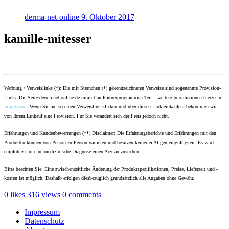
derma-net-online
9. Oktober 2017
kamille-mitesser
Werbung / Verweislinks (*): Die mit Sternchen (*) gekennzeichneten Verweise sind sogenannte Provision-
Links. Die Seite derma-net-online.de nimmt an Partnerprogrammen Teil – weitere Informationen hierzu im
Impressum
. Wenn Sie auf so einen Verweislink klicken und über diesen Link einkaufen, bekommen wir
von Ihrem Einkauf eine Provision. Für Sie verändert sich der Preis jedoch nicht.
Erfahrungen und Kundenbewertungen (**) Disclaimer: Die Erfahrungsberichte und Erfahrungen mit den
Produkten können von Person zu Person variieren und besitzen keinerlei Allgemeingültigkeit. Es wird
empfohlen für eine medizinische Diagnose einen Arzt aufzusuchen.
Bitte beachten Sie: Eine zwischenzeitliche Änderung der Produktspezifikationen, Preise, Lieferzeit und -
kosten ist möglich. Deshalb erfolgen diesbezüglich grundsätzlich alle Angaben ohne Gewähr.
0
likes
316
views
0
comments
Impressum
Datenschutz