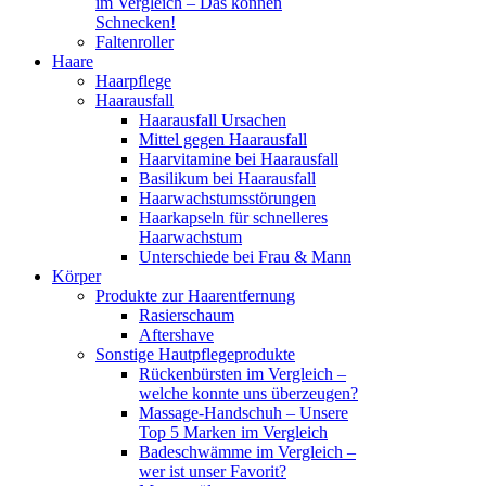
im Vergleich – Das können
Schnecken!
Faltenroller
Haare
Haarpflege
Haarausfall
Haarausfall Ursachen
Mittel gegen Haarausfall
Haarvitamine bei Haarausfall
Basilikum bei Haarausfall
Haarwachstumsstörungen
Haarkapseln für schnelleres
Haarwachstum
Unterschiede bei Frau & Mann
Körper
Produkte zur Haarentfernung
Rasierschaum
Aftershave
Sonstige Hautpflegeprodukte
Rückenbürsten im Vergleich –
welche konnte uns überzeugen?
Massage-Handschuh – Unsere
Top 5 Marken im Vergleich
Badeschwämme im Vergleich –
wer ist unser Favorit?