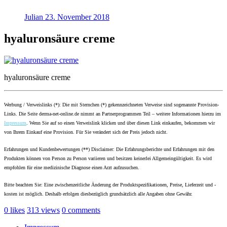
Julian
23. November 2018
hyaluronsäure creme
hyaluronsäure creme
Werbung / Verweislinks (*): Die mit Sternchen (*) gekennzeichneten Verweise sind sogenannte Provision-
Links. Die Seite derma-net-online.de nimmt an Partnerprogrammen Teil – weitere Informationen hierzu im
Impressum
. Wenn Sie auf so einen Verweislink klicken und über diesen Link einkaufen, bekommen wir
von Ihrem Einkauf eine Provision. Für Sie verändert sich der Preis jedoch nicht.
Erfahrungen und Kundenbewertungen (**) Disclaimer: Die Erfahrungsberichte und Erfahrungen mit den
Produkten können von Person zu Person variieren und besitzen keinerlei Allgemeingültigkeit. Es wird
empfohlen für eine medizinische Diagnose einen Arzt aufzusuchen.
Bitte beachten Sie: Eine zwischenzeitliche Änderung der Produktspezifikationen, Preise, Lieferzeit und -
kosten ist möglich. Deshalb erfolgen diesbezüglich grundsätzlich alle Angaben ohne Gewähr.
0
likes
313
views
0
comments