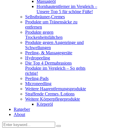
Massageöl
Hornhautentferner im Vergleich –
Unsere Top 5 für schöne Füße!
Selbstbräuner-Cremes
Produkte um Tränensäcke zu
entfernen
Produkte gegen
Trockenheitsfältchen
Produkte gegen Augenringe und
Schwellungen
Peeling- & Massagegeräte
Hydropeeling
Die Top 4 Dermabrasions
Produkte im Vergleich – So gehts
richtig!
Peeling-Pads
Microneedling
Weitere Haarentfernungsprodukte
Straffende Cremes /Lotions
Weitere Körperpflegeprodukte
Körperöl
Ratgeber
About