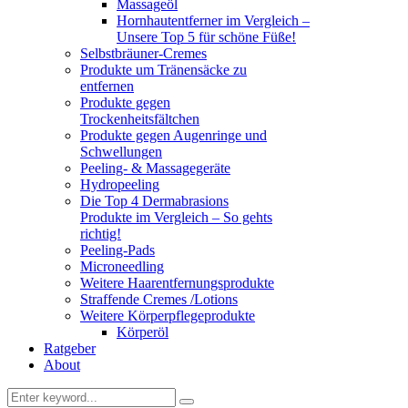
Massageöl
Hornhautentferner im Vergleich –
Unsere Top 5 für schöne Füße!
Selbstbräuner-Cremes
Produkte um Tränensäcke zu
entfernen
Produkte gegen
Trockenheitsfältchen
Produkte gegen Augenringe und
Schwellungen
Peeling- & Massagegeräte
Hydropeeling
Die Top 4 Dermabrasions
Produkte im Vergleich – So gehts
richtig!
Peeling-Pads
Microneedling
Weitere Haarentfernungsprodukte
Straffende Cremes /Lotions
Weitere Körperpflegeprodukte
Körperöl
Ratgeber
About