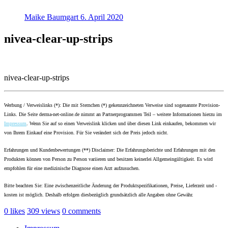
Maike Baumgart
6. April 2020
nivea-clear-up-strips
nivea-clear-up-strips
Werbung / Verweislinks (*): Die mit Sternchen (*) gekennzeichneten Verweise sind sogenannte Provision-
Links. Die Seite derma-net-online.de nimmt an Partnerprogrammen Teil – weitere Informationen hierzu im
Impressum
. Wenn Sie auf so einen Verweislink klicken und über diesen Link einkaufen, bekommen wir
von Ihrem Einkauf eine Provision. Für Sie verändert sich der Preis jedoch nicht.
Erfahrungen und Kundenbewertungen (**) Disclaimer: Die Erfahrungsberichte und Erfahrungen mit den
Produkten können von Person zu Person variieren und besitzen keinerlei Allgemeingültigkeit. Es wird
empfohlen für eine medizinische Diagnose einen Arzt aufzusuchen.
Bitte beachten Sie: Eine zwischenzeitliche Änderung der Produktspezifikationen, Preise, Lieferzeit und -
kosten ist möglich. Deshalb erfolgen diesbezüglich grundsätzlich alle Angaben ohne Gewähr.
0
likes
309
views
0
comments