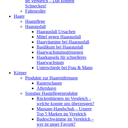
im Vergleich – Das können
Schnecken!
Faltenroller
Haare
Haarpflege
Haarausfall
Haarausfall Ursachen
Mittel gegen Haarausfall
Haarvitamine bei Haarausfall
Basilikum bei Haarausfall
Haarwachstumsstörungen
Haarkapseln für schnelleres
Haarwachstum
Unterschiede bei Frau & Mann
Körper
Produkte zur Haarentfernung
Rasierschaum
Aftershave
Sonstige Hautpflegeprodukte
Rückenbürsten im Vergleich –
welche konnte uns überzeugen?
Massage-Handschuh – Unsere
Top 5 Marken im Vergleich
Badeschwämme im Vergleich –
wer ist unser Favorit?