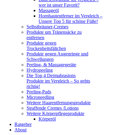
wer ist unser Favorit?
Massageöl
Hornhautentferner im Vergleich –
Unsere Top 5 für schöne Füße!
Selbstbräuner-Cremes
Produkte um Tränensäcke zu
entfernen
Produkte gegen
Trockenheitsfältchen
Produkte gegen Augenringe und
Schwellungen
Peeling- & Massagegeräte
Hydropeeling
Die Top 4 Dermabrasions
Produkte im Vergleich – So gehts
richtig!
Peeling-Pads
Microneedling
Weitere Haarentfernungsprodukte
Straffende Cremes /Lotions
Weitere Körperpflegeprodukte
Körperöl
Ratgeber
About