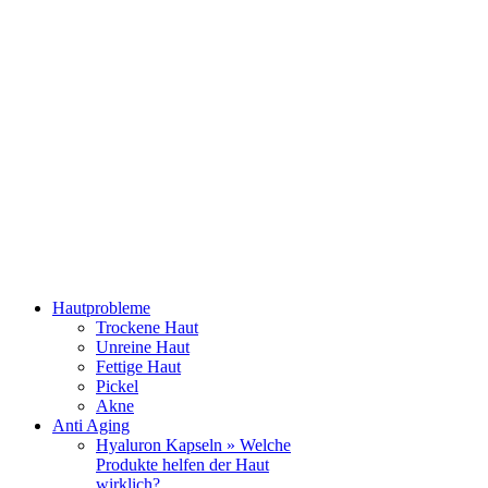
Hautprobleme
Trockene Haut
Unreine Haut
Fettige Haut
Pickel
Akne
Anti Aging
Hyaluron Kapseln » Welche
Produkte helfen der Haut
wirklich?