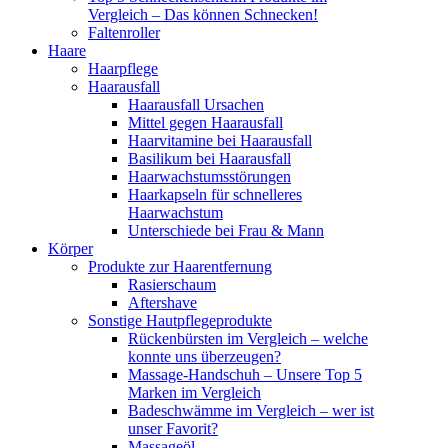
Vergleich – Das können Schnecken!
Faltenroller
Haare
Haarpflege
Haarausfall
Haarausfall Ursachen
Mittel gegen Haarausfall
Haarvitamine bei Haarausfall
Basilikum bei Haarausfall
Haarwachstumsstörungen
Haarkapseln für schnelleres
Haarwachstum
Unterschiede bei Frau & Mann
Körper
Produkte zur Haarentfernung
Rasierschaum
Aftershave
Sonstige Hautpflegeprodukte
Rückenbürsten im Vergleich – welche
konnte uns überzeugen?
Massage-Handschuh – Unsere Top 5
Marken im Vergleich
Badeschwämme im Vergleich – wer ist
unser Favorit?
Massageöl