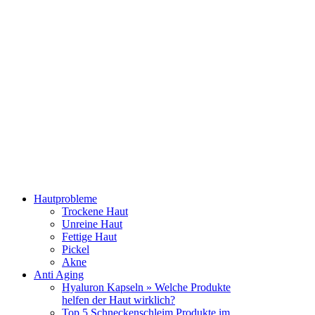
Hautprobleme
Trockene Haut
Unreine Haut
Fettige Haut
Pickel
Akne
Anti Aging
Hyaluron Kapseln » Welche Produkte
helfen der Haut wirklich?
Top 5 Schneckenschleim Produkte im