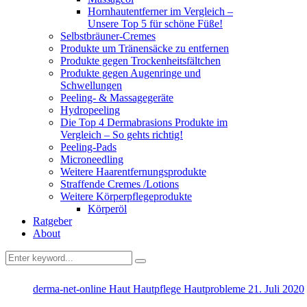
Hornhautentferner im Vergleich –
Unsere Top 5 für schöne Füße!
Selbstbräuner-Cremes
Produkte um Tränensäcke zu entfernen
Produkte gegen Trockenheitsfältchen
Produkte gegen Augenringe und
Schwellungen
Peeling- & Massagegeräte
Hydropeeling
Die Top 4 Dermabrasions Produkte im
Vergleich – So gehts richtig!
Peeling-Pads
Microneedling
Weitere Haarentfernungsprodukte
Straffende Cremes /Lotions
Weitere Körperpflegeprodukte
Körperöl
Ratgeber
About
derma-net-online
Haut
Hautpflege
Hautprobleme
21. Juli 2020