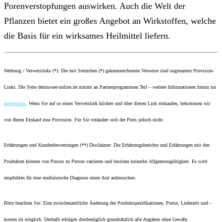
Porenverstopfungen auswirken. Auch die Welt der
Pflanzen bietet ein großes Angebot an Wirkstoffen, welche
die Basis für ein wirksames Heilmittel liefern.
Werbung / Verweislinks (*): Die mit Sternchen (*) gekennzeichneten Verweise sind sogenannte Provision-
Links. Die Seite derma-net-online.de nimmt an Partnerprogrammen Teil – weitere Informationen hierzu im
Impressum
. Wenn Sie auf so einen Verweislink klicken und über diesen Link einkaufen, bekommen wir
von Ihrem Einkauf eine Provision. Für Sie verändert sich der Preis jedoch nicht.
Erfahrungen und Kundenbewertungen (**) Disclaimer: Die Erfahrungsberichte und Erfahrungen mit den
Produkten können von Person zu Person variieren und besitzen keinerlei Allgemeingültigkeit. Es wird
empfohlen für eine medizinische Diagnose einen Arzt aufzusuchen.
Bitte beachten Sie: Eine zwischenzeitliche Änderung der Produktspezifikationen, Preise, Lieferzeit und -
kosten ist möglich. Deshalb erfolgen diesbezüglich grundsätzlich alle Angaben ohne Gewähr.