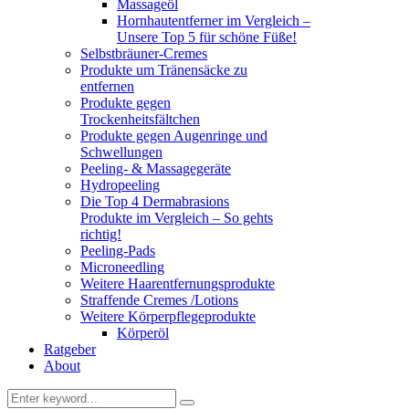
Massageöl
Hornhautentferner im Vergleich –
Unsere Top 5 für schöne Füße!
Selbstbräuner-Cremes
Produkte um Tränensäcke zu
entfernen
Produkte gegen
Trockenheitsfältchen
Produkte gegen Augenringe und
Schwellungen
Peeling- & Massagegeräte
Hydropeeling
Die Top 4 Dermabrasions
Produkte im Vergleich – So gehts
richtig!
Peeling-Pads
Microneedling
Weitere Haarentfernungsprodukte
Straffende Cremes /Lotions
Weitere Körperpflegeprodukte
Körperöl
Ratgeber
About