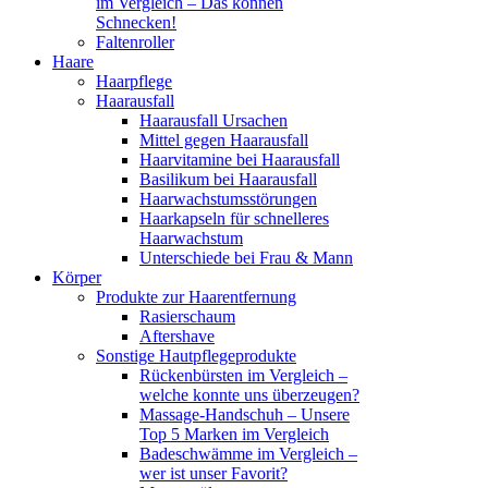
im Vergleich – Das können
Schnecken!
Faltenroller
Haare
Haarpflege
Haarausfall
Haarausfall Ursachen
Mittel gegen Haarausfall
Haarvitamine bei Haarausfall
Basilikum bei Haarausfall
Haarwachstumsstörungen
Haarkapseln für schnelleres
Haarwachstum
Unterschiede bei Frau & Mann
Körper
Produkte zur Haarentfernung
Rasierschaum
Aftershave
Sonstige Hautpflegeprodukte
Rückenbürsten im Vergleich –
welche konnte uns überzeugen?
Massage-Handschuh – Unsere
Top 5 Marken im Vergleich
Badeschwämme im Vergleich –
wer ist unser Favorit?