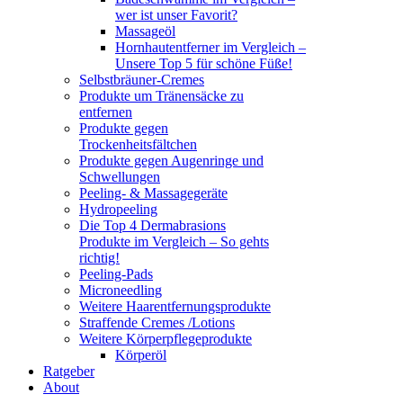
wer ist unser Favorit?
Massageöl
Hornhautentferner im Vergleich –
Unsere Top 5 für schöne Füße!
Selbstbräuner-Cremes
Produkte um Tränensäcke zu
entfernen
Produkte gegen
Trockenheitsfältchen
Produkte gegen Augenringe und
Schwellungen
Peeling- & Massagegeräte
Hydropeeling
Die Top 4 Dermabrasions
Produkte im Vergleich – So gehts
richtig!
Peeling-Pads
Microneedling
Weitere Haarentfernungsprodukte
Straffende Cremes /Lotions
Weitere Körperpflegeprodukte
Körperöl
Ratgeber
About