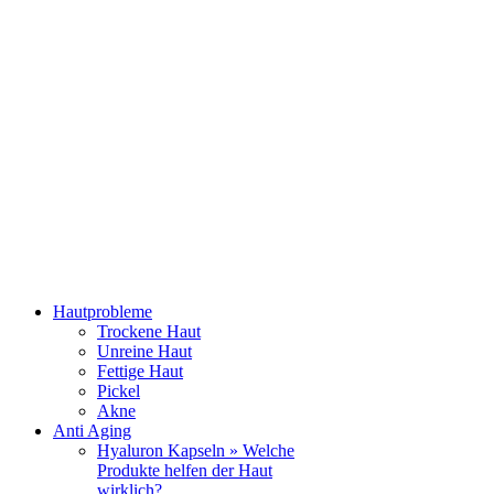
Hautprobleme
Trockene Haut
Unreine Haut
Fettige Haut
Pickel
Akne
Anti Aging
Hyaluron Kapseln » Welche
Produkte helfen der Haut
wirklich?