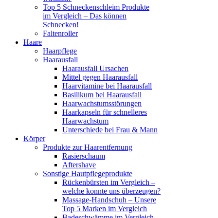
Top 5 Schneckenschleim Produkte
im Vergleich – Das können
Schnecken!
Faltenroller
Haare
Haarpflege
Haarausfall
Haarausfall Ursachen
Mittel gegen Haarausfall
Haarvitamine bei Haarausfall
Basilikum bei Haarausfall
Haarwachstumsstörungen
Haarkapseln für schnelleres
Haarwachstum
Unterschiede bei Frau & Mann
Körper
Produkte zur Haarentfernung
Rasierschaum
Aftershave
Sonstige Hautpflegeprodukte
Rückenbürsten im Vergleich –
welche konnte uns überzeugen?
Massage-Handschuh – Unsere
Top 5 Marken im Vergleich
Badeschwämme im Vergleich –