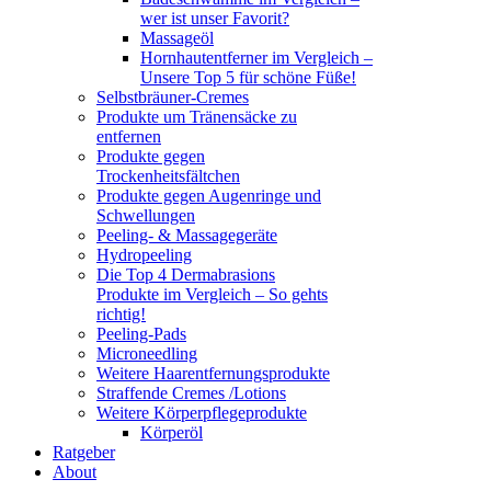
wer ist unser Favorit?
Massageöl
Hornhautentferner im Vergleich –
Unsere Top 5 für schöne Füße!
Selbstbräuner-Cremes
Produkte um Tränensäcke zu
entfernen
Produkte gegen
Trockenheitsfältchen
Produkte gegen Augenringe und
Schwellungen
Peeling- & Massagegeräte
Hydropeeling
Die Top 4 Dermabrasions
Produkte im Vergleich – So gehts
richtig!
Peeling-Pads
Microneedling
Weitere Haarentfernungsprodukte
Straffende Cremes /Lotions
Weitere Körperpflegeprodukte
Körperöl
Ratgeber
About