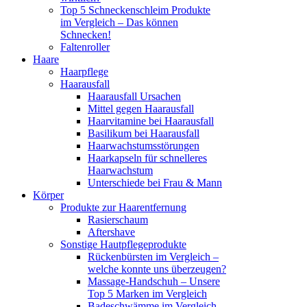
Top 5 Schneckenschleim Produkte
im Vergleich – Das können
Schnecken!
Faltenroller
Haare
Haarpflege
Haarausfall
Haarausfall Ursachen
Mittel gegen Haarausfall
Haarvitamine bei Haarausfall
Basilikum bei Haarausfall
Haarwachstumsstörungen
Haarkapseln für schnelleres
Haarwachstum
Unterschiede bei Frau & Mann
Körper
Produkte zur Haarentfernung
Rasierschaum
Aftershave
Sonstige Hautpflegeprodukte
Rückenbürsten im Vergleich –
welche konnte uns überzeugen?
Massage-Handschuh – Unsere
Top 5 Marken im Vergleich
Badeschwämme im Vergleich –