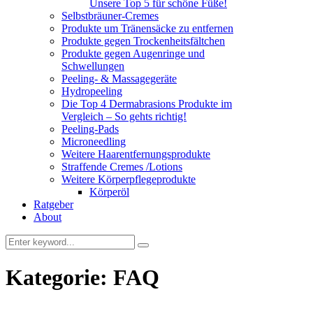
Unsere Top 5 für schöne Füße!
Selbstbräuner-Cremes
Produkte um Tränensäcke zu entfernen
Produkte gegen Trockenheitsfältchen
Produkte gegen Augenringe und
Schwellungen
Peeling- & Massagegeräte
Hydropeeling
Die Top 4 Dermabrasions Produkte im
Vergleich – So gehts richtig!
Peeling-Pads
Microneedling
Weitere Haarentfernungsprodukte
Straffende Cremes /Lotions
Weitere Körperpflegeprodukte
Körperöl
Ratgeber
About
Kategorie:
FAQ