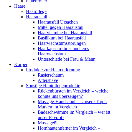
Faltenroller
Haare
Haarpflege
Haarausfall
Haarausfall Ursachen
Mittel gegen Haarausfall
Haarvitamine bei Haarausfall
Basilikum bei Haarausfall
Haarwachstumsstörungen
Haarkapseln für schnelleres
Haarwachstum
Unterschiede bei Frau & Mann
Körper
Produkte zur Haarentfernung
Rasierschaum
Aftershave
Sonstige Hautpflegeprodukte
Rückenbürsten im Vergleich – welche
konnte uns überzeugen?
Massage-Handschuh – Unsere Top 5
Marken im Vergleich
Badeschwämme im Vergleich – wer ist
unser Favorit?
Massageöl
Hornhautentferner im Vergleich –