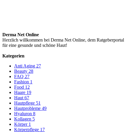
Derma Net Online
Herzlich willkommen bei Derma Net Online, dem Ratgeberportal
für eine gesunde und schöne Haut!
Kategorien
Anti Aging
27
Beauty
28
FAQ
27
Fashion
1
Food
12
Haare
19
Haut
67
Hautpflege
51
Hautprobleme
49
Hyaluron
8
Kollagen
5
Körper
1
Körperpflege
17