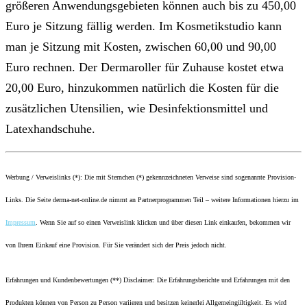
größeren Anwendungsgebieten können auch bis zu 450,00
Euro je Sitzung fällig werden. Im Kosmetikstudio kann
man je Sitzung mit Kosten, zwischen 60,00 und 90,00
Euro rechnen. Der Dermaroller für Zuhause kostet etwa
20,00 Euro, hinzukommen natürlich die Kosten für die
zusätzlichen Utensilien, wie Desinfektionsmittel und
Latexhandschuhe.
Werbung / Verweislinks (*): Die mit Sternchen (*) gekennzeichneten Verweise sind sogenannte Provision-
Links. Die Seite derma-net-online.de nimmt an Partnerprogrammen Teil – weitere Informationen hierzu im
Impressum
. Wenn Sie auf so einen Verweislink klicken und über diesen Link einkaufen, bekommen wir
von Ihrem Einkauf eine Provision. Für Sie verändert sich der Preis jedoch nicht.
Erfahrungen und Kundenbewertungen (**) Disclaimer: Die Erfahrungsberichte und Erfahrungen mit den
Produkten können von Person zu Person variieren und besitzen keinerlei Allgemeingültigkeit. Es wird