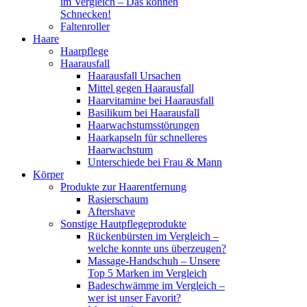
im Vergleich – Das können
Schnecken!
Faltenroller
Haare
Haarpflege
Haarausfall
Haarausfall Ursachen
Mittel gegen Haarausfall
Haarvitamine bei Haarausfall
Basilikum bei Haarausfall
Haarwachstumsstörungen
Haarkapseln für schnelleres
Haarwachstum
Unterschiede bei Frau & Mann
Körper
Produkte zur Haarentfernung
Rasierschaum
Aftershave
Sonstige Hautpflegeprodukte
Rückenbürsten im Vergleich –
welche konnte uns überzeugen?
Massage-Handschuh – Unsere
Top 5 Marken im Vergleich
Badeschwämme im Vergleich –
wer ist unser Favorit?