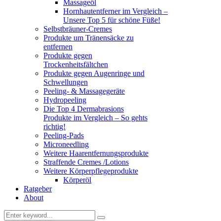
Massageöl
Hornhautentferner im Vergleich –
Unsere Top 5 für schöne Füße!
Selbstbräuner-Cremes
Produkte um Tränensäcke zu
entfernen
Produkte gegen
Trockenheitsfältchen
Produkte gegen Augenringe und
Schwellungen
Peeling- & Massagegeräte
Hydropeeling
Die Top 4 Dermabrasions
Produkte im Vergleich – So gehts
richtig!
Peeling-Pads
Microneedling
Weitere Haarentfernungsprodukte
Straffende Cremes /Lotions
Weitere Körperpflegeprodukte
Körperöl
Ratgeber
About