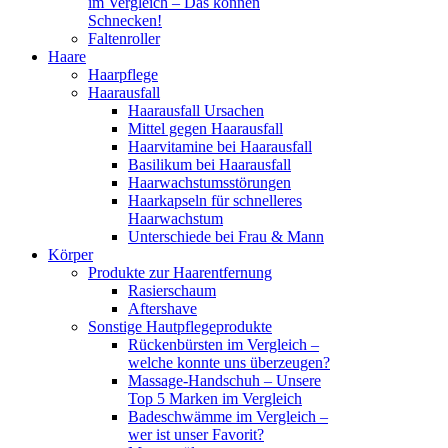
im Vergleich – Das können
Schnecken!
Faltenroller
Haare
Haarpflege
Haarausfall
Haarausfall Ursachen
Mittel gegen Haarausfall
Haarvitamine bei Haarausfall
Basilikum bei Haarausfall
Haarwachstumsstörungen
Haarkapseln für schnelleres
Haarwachstum
Unterschiede bei Frau & Mann
Körper
Produkte zur Haarentfernung
Rasierschaum
Aftershave
Sonstige Hautpflegeprodukte
Rückenbürsten im Vergleich –
welche konnte uns überzeugen?
Massage-Handschuh – Unsere
Top 5 Marken im Vergleich
Badeschwämme im Vergleich –
wer ist unser Favorit?