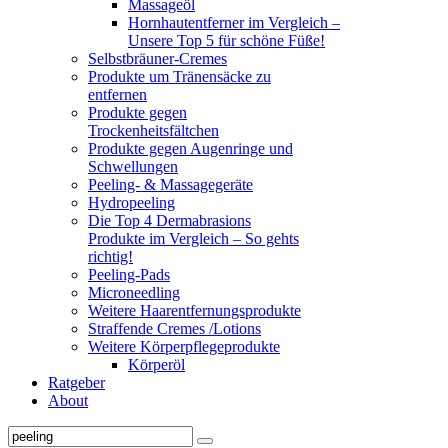
Massageöl
Hornhautentferner im Vergleich –
Unsere Top 5 für schöne Füße!
Selbstbräuner-Cremes
Produkte um Tränensäcke zu
entfernen
Produkte gegen
Trockenheitsfältchen
Produkte gegen Augenringe und
Schwellungen
Peeling- & Massagegeräte
Hydropeeling
Die Top 4 Dermabrasions
Produkte im Vergleich – So gehts
richtig!
Peeling-Pads
Microneedling
Weitere Haarentfernungsprodukte
Straffende Cremes /Lotions
Weitere Körperpflegeprodukte
Körperöl
Ratgeber
About