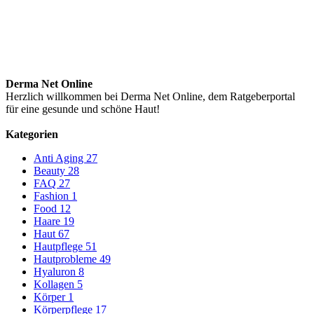
Derma Net Online
Herzlich willkommen bei Derma Net Online, dem Ratgeberportal
für eine gesunde und schöne Haut!
Kategorien
Anti Aging
27
Beauty
28
FAQ
27
Fashion
1
Food
12
Haare
19
Haut
67
Hautpflege
51
Hautprobleme
49
Hyaluron
8
Kollagen
5
Körper
1
Körperpflege
17